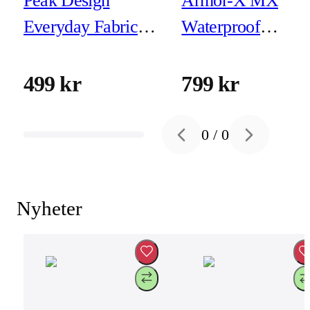
Peak Design
Armor-X MX
Everyday Fabric
Waterproof
Case iPhone 16 Pro
Magnetic Case for
Eclipse
iPhone 16
499 kr
799 kr
0
/
0
Previous slide
Next slide
Nyheter