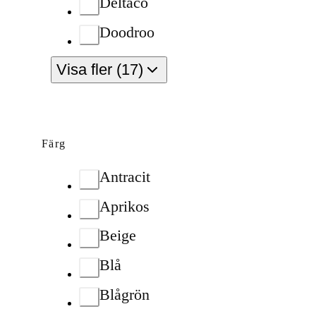
Deltaco
Doodroo
Visa fler (17)
Färg
Antracit
Aprikos
Beige
Blå
Blågrön