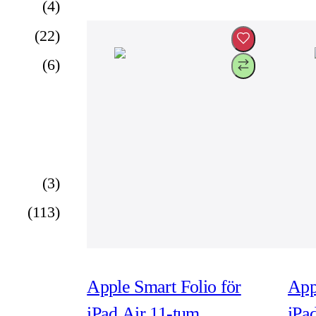
(
4
)
(
22
)
(
6
)
(
3
)
(
113
)
Apple Smart Folio för
App
iPad Air 11-tum
iPa