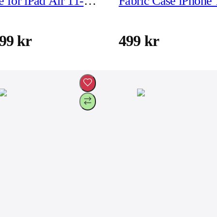
e for iPad Air 11-
Fabric Case iPhone 
 (M2)
Pro Eclipse
99 kr
499 kr