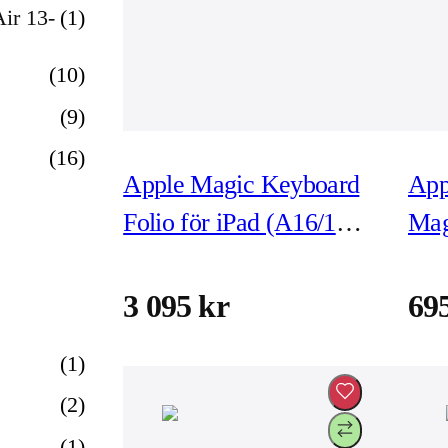
ir 13-
(
1
)
(
10
)
(
9
)
(
16
)
Apple Magic Keyboard
App
Folio för iPad (A16/10e
Mag
Gen)
- va
3 095 kr
69
(
1
)
(
2
)
(
1
)