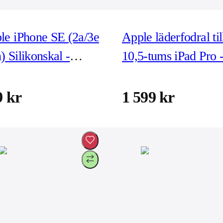
le iPhone SE (2a/3e
Apple läderfodral til
) Silikonskal -
10,5-tums iPad Pro 
oduct)Red
(Product)Red
9 kr
1 599 kr