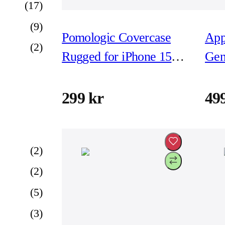
(
17
)
(
9
)
Pomologic Covercase
App
(
2
)
Rugged for iPhone 15
Gen
Clear W/Magsafe
(Pr
299 kr
49
(
2
)
(
2
)
(
5
)
(
3
)