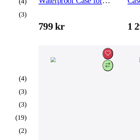
Waterproof Case for
Cas
(
4
)
iPhone 15 Pro
tum
(
3
)
799 kr
1 2
(
4
)
(
3
)
(
3
)
(
19
)
(
2
)