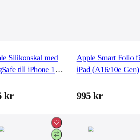
le Silikonskal med
Apple Smart Folio f
Safe till iPhone 17e
iPad (A16/10e Gen)
nilj
Himmel
5 kr
995 kr