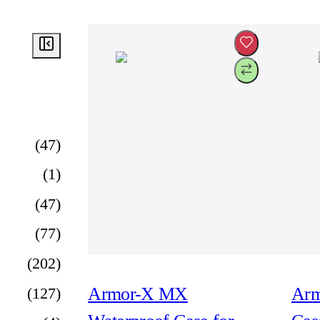
(
47
)
(
1
)
(
47
)
(
77
)
(
202
)
Armor-X MX
Arm
(
127
)