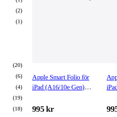
(
2
)
(
1
)
(
20
)
(
6
)
Apple Smart Folio för
App
iPad (A16/10e Gen)
iPa
(
4
)
Lemonad
Vat
(
19
)
995 kr
99
(
18
)