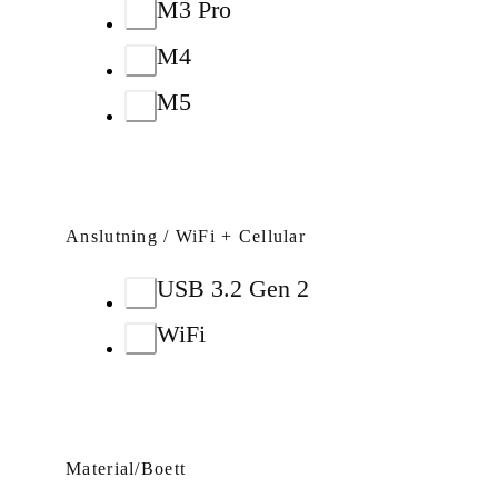
M3 Pro
M4
M5
Anslutning / WiFi + Cellular
USB 3.2 Gen 2
WiFi
Material/Boett