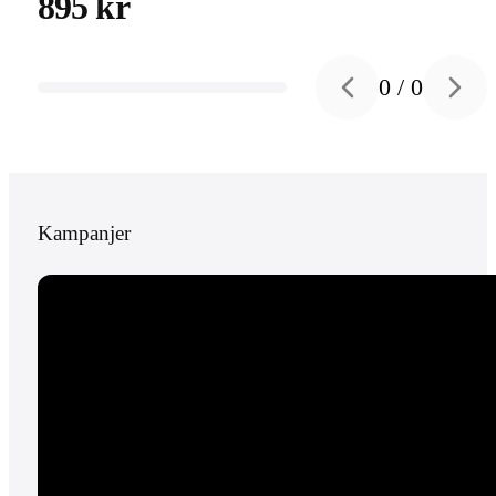
895 kr
0
/
0
Previous slide
Next s
Kampanjer