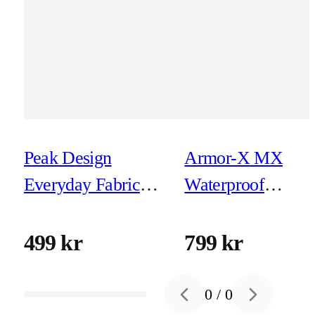
Peak Design
Armor-X MX
Everyday Fabric
Waterproof
Case iPhone 16 Pro
Magnetic Case for
Eclipse
iPhone 16
499 kr
799 kr
0
/
0
Previous slide
Next slide