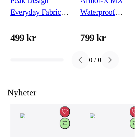
Peak Design
Armor-X MX
Everyday Fabric
Waterproof
Case iPhone 16 Pro
Magnetic Case for
Eclipse
iPhone 16
499 kr
799 kr
0
/
0
Previous slide
Next slide
Nyheter