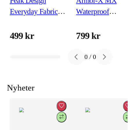
Peak Design
Armor-X MX
Everyday Fabric
Waterproof
Case iPhone 16 Pro
Magnetic Case for
Eclipse
iPhone 16
499 kr
799 kr
0
/
0
Previous slide
Next slide
Nyheter