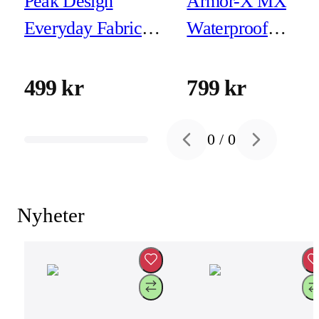
Peak Design
Armor-X MX
Everyday Fabric
Waterproof
Case iPhone 16 Pro
Magnetic Case for
Eclipse
iPhone 16
499 kr
799 kr
0
/
0
Previous slide
Next slide
Nyheter