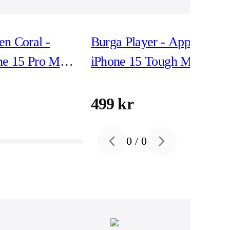
n Coral -
Burga Player - Apple
ne 15 Pro Max
iPhone 15 Tough MagSafe
Safe
Skyddsskal
499 kr
0
/
0
Previous slide
Next slide