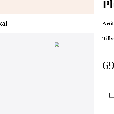
Pl
kal
Arti
Till
69