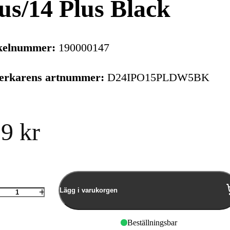
us/14 Plus Black
kelnummer:
190000147
verkarens artnummer:
D24IPO15PLDW5BK
9 kr
Lägg i varukorgen
Antal
Beställningsbar