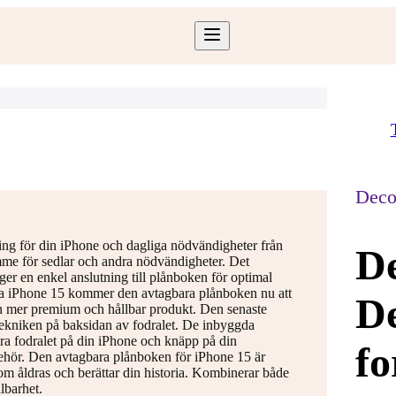
Deco
ing för din iPhone och dagliga nödvändigheter från
D
mme för sedlar och andra nödvändigheter. Det
er en enkel anslutning till plånboken för optimal
ya iPhone 15 kommer den avtagbara plånboken nu att
De
 en mer premium och hållbar produkt. Den senaste
ekniken på baksidan av fodralet. De inbyggda
ara fodralet på din iPhone och knäpp på din
fo
hör. Den avtagbara plånboken för iPhone 15 är
om åldras och berättar din historia. Kombinerar både
lbarhet.