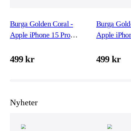
Burga Golden Coral -
Burga Golde
Apple iPhone 15 Pro
Apple iPho
Tough MagSafe
Tough Mag
Skyddsskal
Skyddsskal
499 kr
499 kr
Nyheter