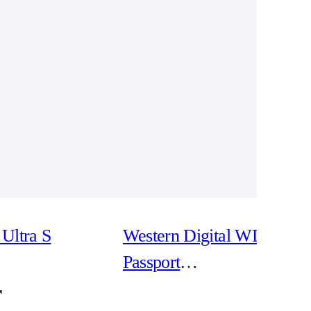
Ultra S
Western Digital WD My
Passport
WDBPKJ0040BBK -
r