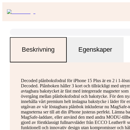
Beskrivning
Egenskaper
Decoded plånboksfodral för iPhone 15 Plus är en 2 i 1-lösn
Decoded. Plånboken håller 3 kort och tillräckligt med utry
avtagbara bakstycket är fäst med integrerade magneter som g
övergång mellan plånboksfodral och bakstycke. För den n
innehålla vårt premium helt inslagna bakstycke i läder för
utgåvan av vår löstagbara plånbok inkluderar nu MagSafe-t
magneterna ser till att din iPhone justeras perfekt. Lämna b
MagSafe-laddare, eller använd den med andra MODU-tillbe
gjord av förstklassigt fullnarvsläder från ECCO Leather® s
funktionell och innovativ design utan kompromisser och hål