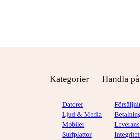
Svart
1 099 kr
1 299 kr
Kategorier
Handla på
Datorer
Försäljni
Ljud & Media
Betalnin
Mobiler
Leverans
Surfplattor
Integrite