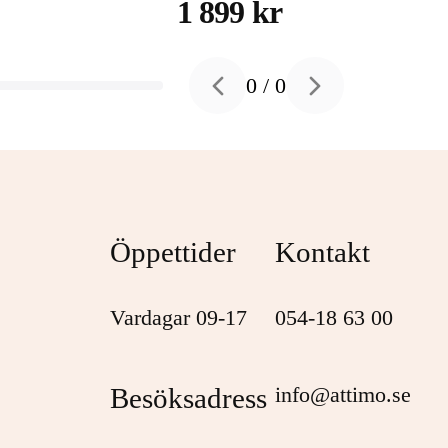
hårddisk 4 TB USB 3.2
1 899 kr
Gen 1
0
/
0
Previous slide
Next slide
Öppettider
Kontakt
Vardagar 09-17
054-18 63 00
Besöksadress
info@attimo.se