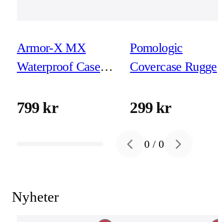
Armor-X MX
Pomologic
Waterproof Case
Covercase Rugge
for iPhone 15 Pro
for iPhone 15 Clea
W/Magsafe
799 kr
299 kr
0
/
0
Previous slide
Next slide
Nyheter