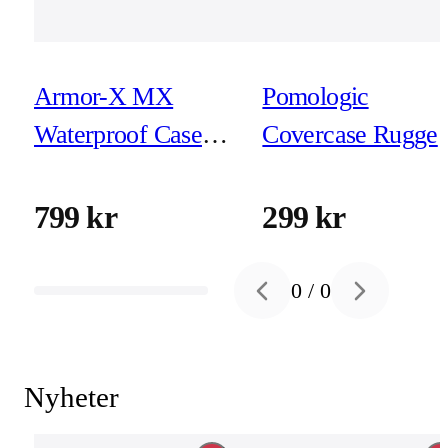
Armor-X MX
Pomologic
Waterproof Case
Covercase Rugge
for iPhone 15 Pro
for iPhone 15 Clea
W/Magsafe
799 kr
299 kr
0
/
0
Previous slide
Next slide
Nyheter