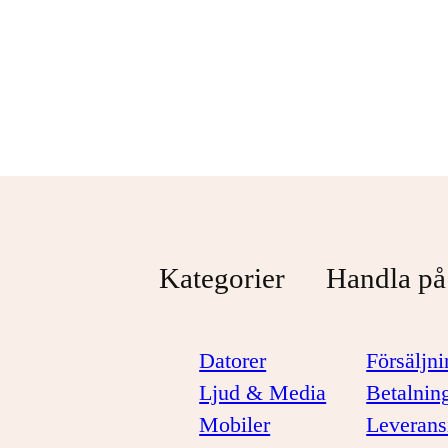
Svart
1 099 kr
1 299 kr
Kategorier
Handla på
Datorer
Försäljni
Ljud & Media
Betalnin
Mobiler
Leverans