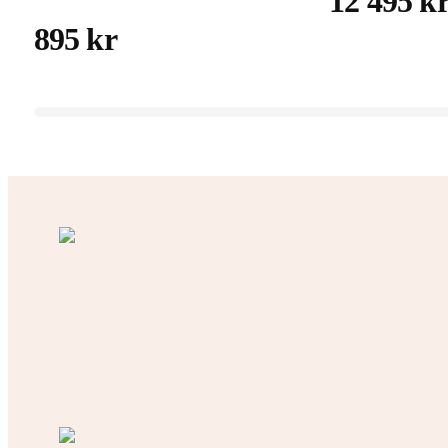
12 495 k
895 kr