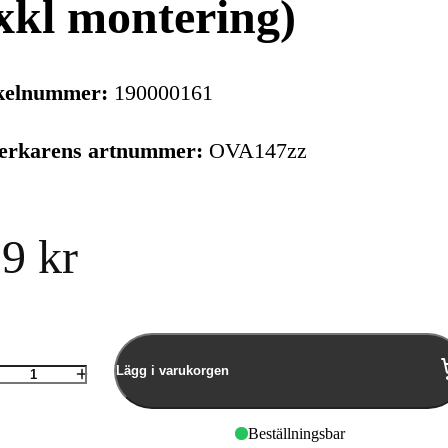
xkl montering)
kelnummer:
190000161
verkarens artnummer:
OVA147zz
9 kr
Lägg i varukorgen
Antal
Beställningsbar