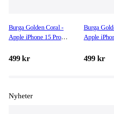
Burga Golden Coral -
Burga Golde
Apple iPhone 15 Pro
Apple iPho
Tough MagSafe
Tough Mag
Skyddsskal
Skyddsskal
499 kr
499 kr
Nyheter