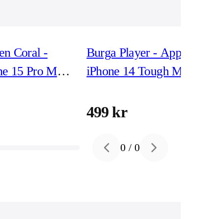
n Coral -
Burga Player - Apple
ne 15 Pro Max
iPhone 14 Tough MagSafe
Safe
Skyddsskal
499 kr
0
/
0
Previous slide
Next slide