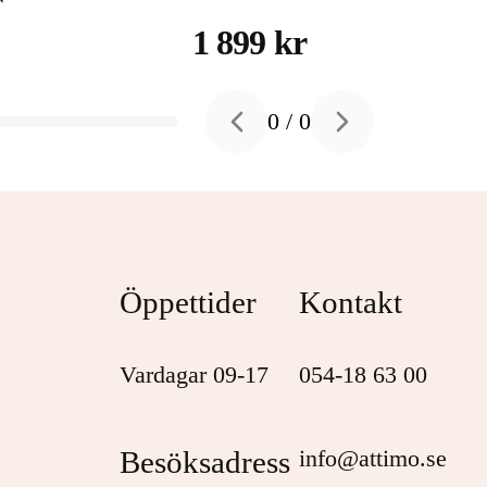
r
hårddisk 4 TB USB 3.2
1 899 kr
Gen 1
0
/
0
Previous slide
Next slide
Öppettider
Kontakt
Vardagar 09-17
054-18 63 00
Besöksadress
info@attimo.se