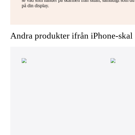
se vad som händer på skärmen från sidan, samtidigt som du r
på din display.
Andra produkter ifrån iPhone-skal