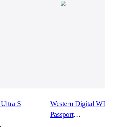
Ultra S
Western Digital WD My
Passport
WDBPKJ0040BBK -