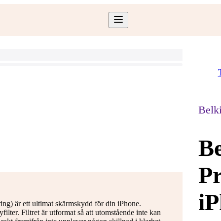
Belk
Be
Pr
iP
ng) är ett ultimat skärmskydd för din iPhone.
lter. Filtret är utformat så att utomstående inte kan