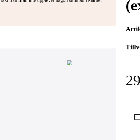
(e
akt framifrån inte upplever någon skillnad i klarhet
Arti
Till
29