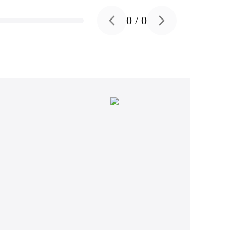
0
/
0
Previous slide
Next slide