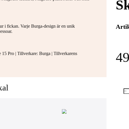
S
Arti
ur i fickan. Varje Burga-design är en unik
essoar.
49
 Pro | Tillverkare: Burga | Tillverkarens
kal