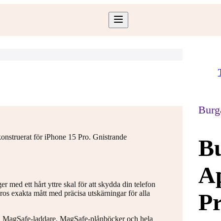
Burg
konstruerat för iPhone 15 Pro. Gnistrande
Bu
Ap
 med ett hårt yttre skal för att skydda din telefon
Pros exakta mått med präcisa utskärningar för alla
P
d MagSafe-laddare, MagSafe-plånböcker och hela