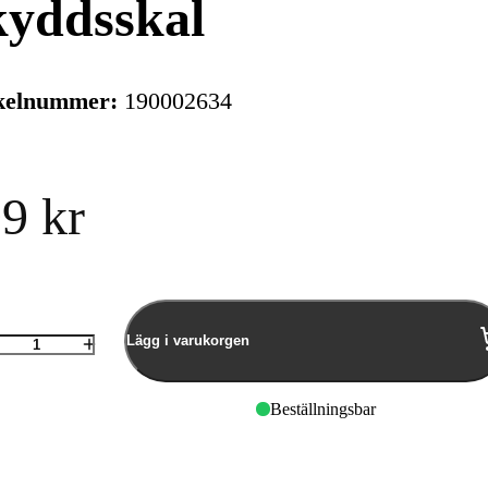
kyddsskal
kelnummer:
190002634
9 kr
Lägg i varukorgen
Antal
Beställningsbar