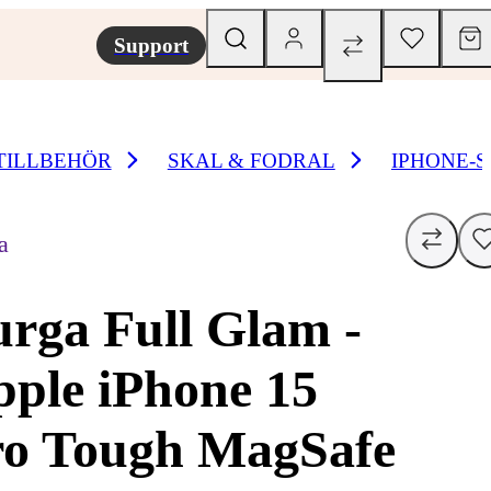
Support
TILLBEHÖR
SKAL & FODRAL
IPHONE-
a
rga Full Glam -
ple iPhone 15
ro Tough MagSafe