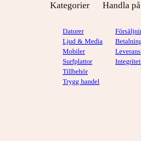
Kategorier
Handla på
Datorer
Försäljni
Ljud & Media
Betalnin
Mobiler
Leverans
Surfplattor
Integrite
Tillbehör
Trygg handel