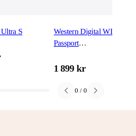
Ultra S
Western Digital WD My
Passport
WDBPKJ0040BBK -
r
hårddisk 4 TB USB 3.2
1 899 kr
Gen 1
0
/
0
Previous slide
Next slide