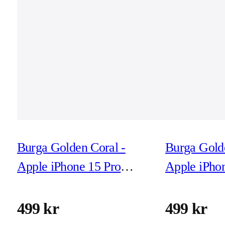
Burga Golden Coral -
Burga Golde
Apple iPhone 15 Pro
Apple iPho
Tough MagSafe
Tough Mag
Skyddsskal
Skyddsskal
499 kr
499 kr