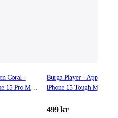
n Coral -
Burga Player - Apple
ne 15 Pro Max
iPhone 15 Tough MagSafe
Safe
Skyddsskal
499 kr