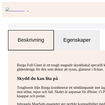
Beskrivning
Egenskaper
Burga Full Glam är ett tough magsafe skyddsskal speciellt 
glitterdesign för den som älskar att synas, glamour i fickan.
Skydd du kan lita på
Toughserie från Burga kombinerar ett stötdämpande inre lager
mot stötar, repor och fall. Skalet är anpassat för iPhone 15 
knappar och portar.
Inbyggda MagSafe-magneter ger perfekt kompatibilitet me