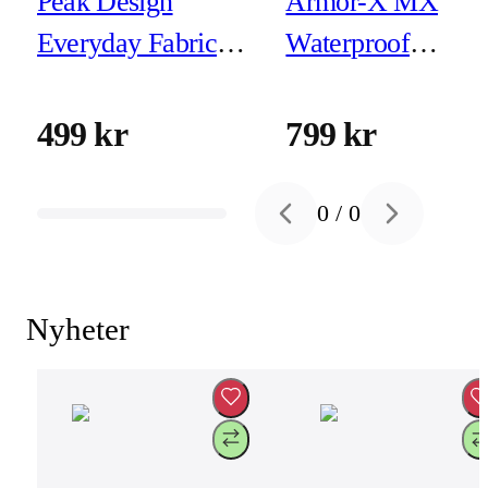
Peak Design
Armor-X MX
Everyday Fabric
Waterproof
Case iPhone 16 Pro
Magnetic Case for
Eclipse
iPhone 16
499 kr
799 kr
0
/
0
Previous slide
Next slide
Nyheter