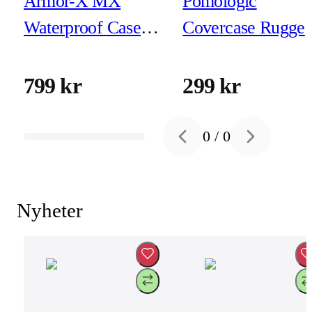
Armor-X MX
Pomologic
Waterproof Case
Covercase Rugge
for iPhone 15 Pro
for iPhone 15 Clea
W/Magsafe
799 kr
299 kr
0
/
0
Previous slide
Next slide
Nyheter