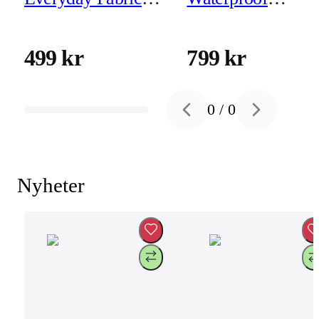
Case iPhone 16 Pro
Magnetic Case for
Eclipse
iPhone 16
499 kr
799 kr
0
/
0
Previous slide
Next slide
Nyheter