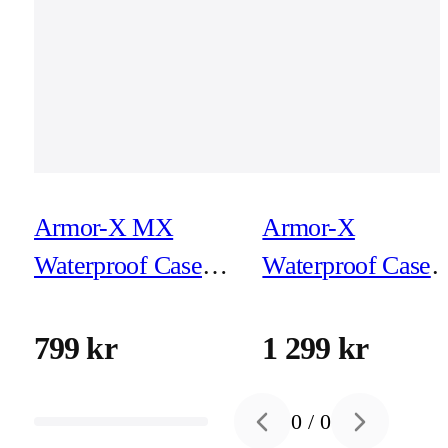
Armor-X MX
Armor-X
Waterproof Case
Waterproof Case
for iPhone 15 Pro
for iPad Air 11-tu
(M2)
799 kr
1 299 kr
0
/
0
Previous slide
Next slide