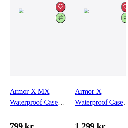
Armor-X MX
Armor-X
Waterproof Case
Waterproof Case
for iPhone 15 Pro
for iPad Air 11-tu
(M2)
799 kr
1 299 kr