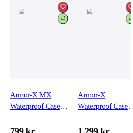
Armor-X MX
Armor-X
Waterproof Case
Waterproof Case
for iPhone 15 Pro
for iPad Air 11-tu
(M2)
799 kr
1 299 kr