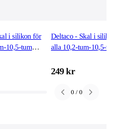
al i silikon för
Deltaco - Skal i silikon för
um-10,5-tum
alla 10,2-tum-10,5-tum
ativ - Blå
iPads med stativ - Blå
249 kr
0
/
0
Previous slide
Next slide