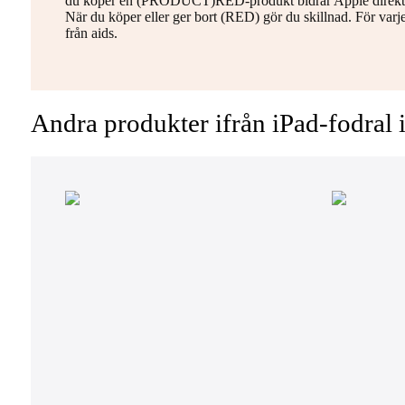
du köper en (PRODUCT)RED-produkt bidrar Apple direkt ti
När du köper eller ger bort (RED) gör du skillnad. För varj
från aids.
Andra produkter ifrån iPad-fodral 