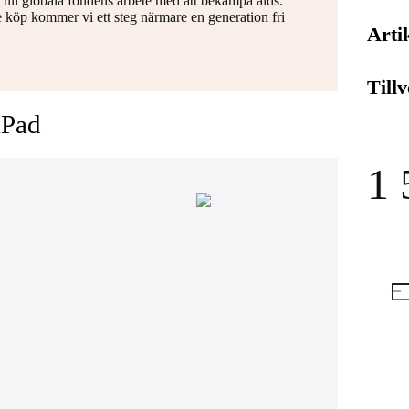
ll globala fondens arbete med att bekämpa aids.
e köp kommer vi ett steg närmare en generation fri
Arti
Till
iPad
1 