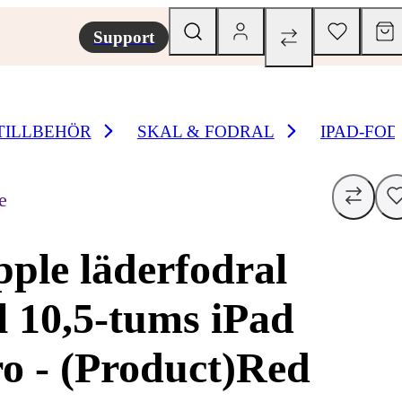
Support
TILLBEHÖR
SKAL & FODRAL
IPAD-FO
e
ple läderfodral
ll 10,5-tums iPad
o - (Product)Red