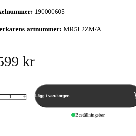
kelnummer:
190000605
verkarens artnummer:
MR5L2ZM/A
599 kr
Lägg i varukorgen
Antal
Beställningsbar