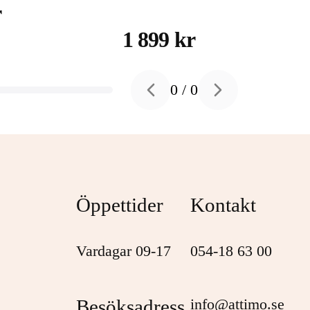
WDBPKJ0040BBK -
r
hårddisk 4 TB USB 3.2
1 899 kr
Gen 1
0
/
0
Previous slide
Next slide
Öppettider
Kontakt
Vardagar 09-17
054-18 63 00
Besöksadress
info@attimo.se