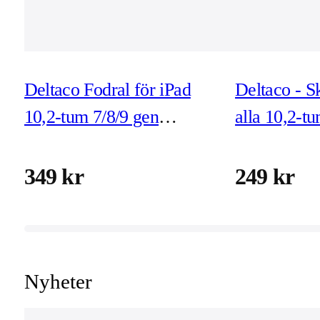
Deltaco Fodral för iPad
Deltaco - Sk
10,2-tum 7/8/9 gen
alla 10,2-t
(2019/2020/2021),
iPads med st
veganläder,
349 kr
249 kr
magnetlåsning,
stödfunktion
Nyheter