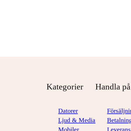
USB-C
45.000mAh
Svart
1 099 kr
1 299 kr
Kategorier
Handla på
Datorer
Försäljni
Ljud & Media
Betalnin
Mobiler
Leverans