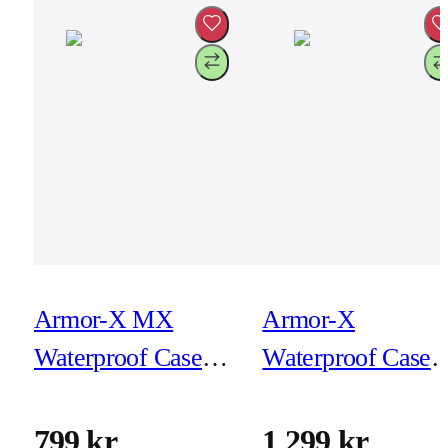
Armor-X MX
Armor-X
Waterproof Case
Waterproof Case
for iPhone 15 Pro
for iPad Air 11-tu
(M2)
799 kr
1 299 kr