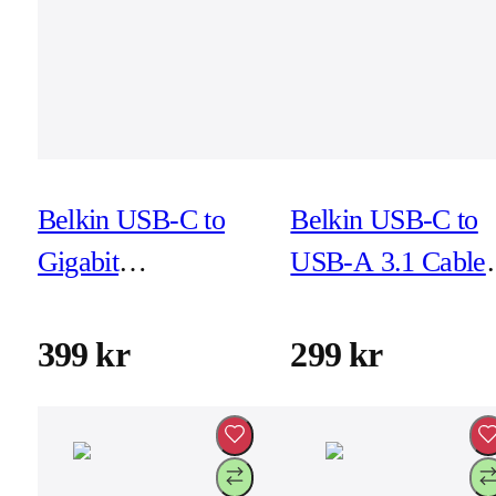
Belkin USB-C to
Belkin USB-C to
Gigabit
USB-A 3.1 Cable
Ethernet+Charge
1m - svart
Adapter 100W PD
399 kr
299 kr