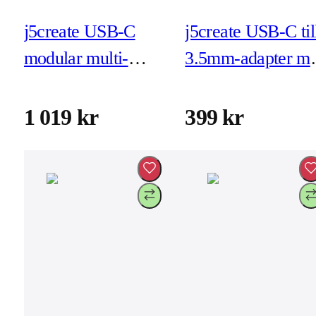
j5create USB-C
j5create USB-C til
modular multi-
3.5mm-adapter m
adapter med 2 kit
PD (JCA122)
(JCD375)
1 019 kr
399 kr