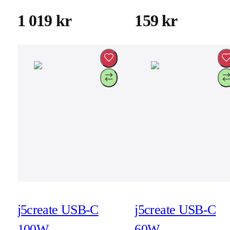
(JVAW61)
1,8m (JUCX25L1
1 019 kr
159 kr
j5create USB-C
j5create USB-C
100W
60W