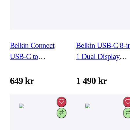
Belkin Connect
Belkin USB-C 8-i
USB-C to
1 Dual Display
DisplayPort Cable,
Core Hub
2m 8K/60Hz &
649 kr
1 490 kr
4K/144Hz