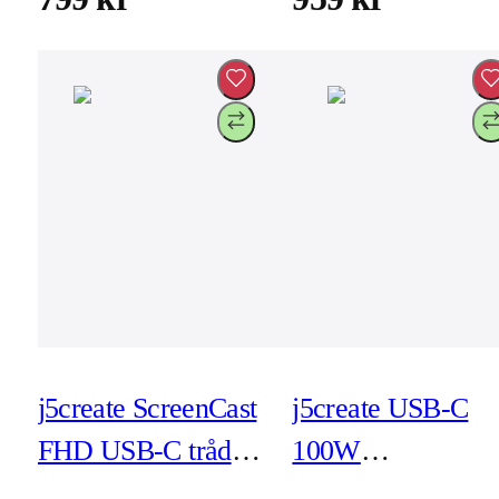
j5create ScreenCast
j5create USB-C
FHD USB-C trådlös
100W
displayextender
laddningskabel