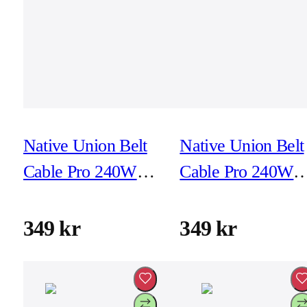
Native Union Belt
Native Union Belt
Cable Pro 240W
Cable Pro 240W
USB-C Kraft 2,4m
USB-C Slate Gree
2,4m
349 kr
349 kr