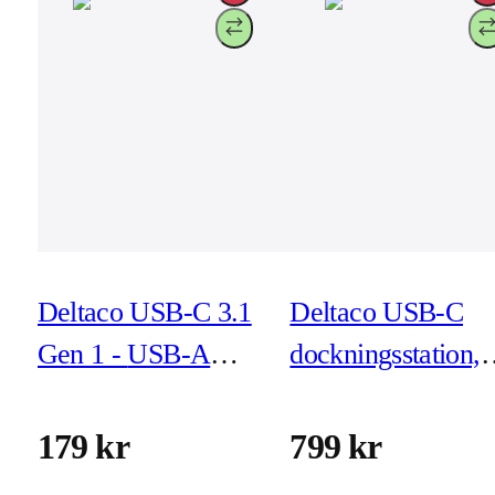
Deltaco USB-C 3.1
Deltaco USB-C
Gen 1 - USB-A
dockningsstation, 
adapter -
HDMI/RJ45/2x
Aluminium
USB-A/SD,
179 kr
799 kr
rymdgrå