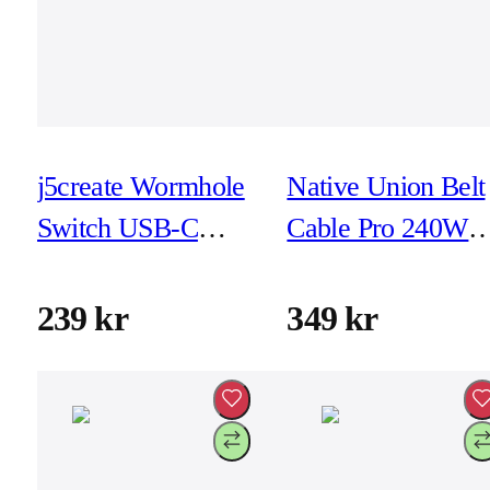
j5create Wormhole
Native Union Belt
Switch USB-C
Cable Pro 240W
överföringskabel
USB-C Cosmos
(JUC400)
2,4m
239 kr
349 kr