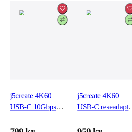
j5create 4K60
j5create 4K60
USB-C 10Gbps
USB-C reseadapte
resedock (JCD392)
(JCD3191)
799 kr
959 kr