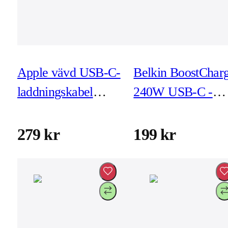
Apple vävd USB-C-
Belkin BoostChar
laddningskabel
240W USB-C -
60W 1m
USB-C 1m White
279 kr
199 kr