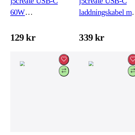
j5create USB-C
j5create USB-C
60W
laddningskabel m
snabbladdningskabel
effektmätare
- silikon
(JUCP14)
129 kr
339 kr
(JUCX17W)