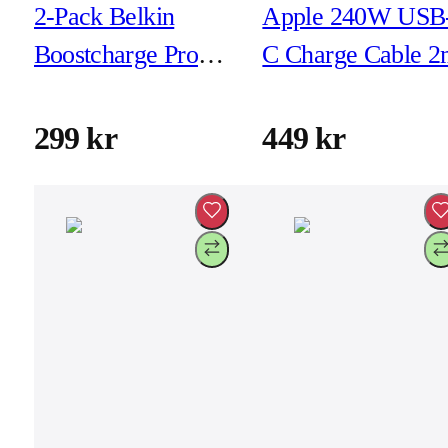
2-Pack Belkin
Apple 240W USB
Boostcharge Pro
C Charge Cable 2
Flex USB-C - USB-
C 1m Svart/Vit
299 kr
449 kr