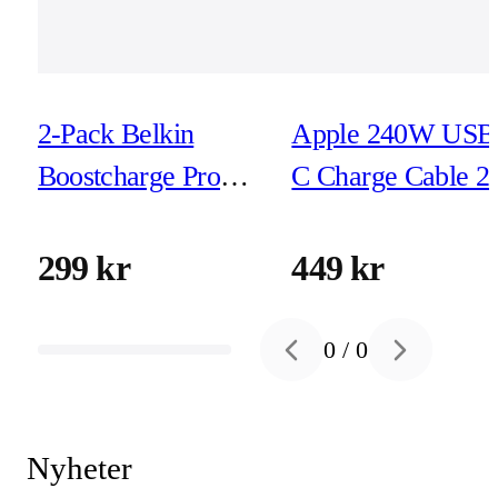
2-Pack Belkin
Apple 240W USB
Boostcharge Pro
C Charge Cable 2
Flex USB-C - USB-
C 1m Svart/Vit
299 kr
449 kr
0
/
0
Previous slide
Next slide
Nyheter