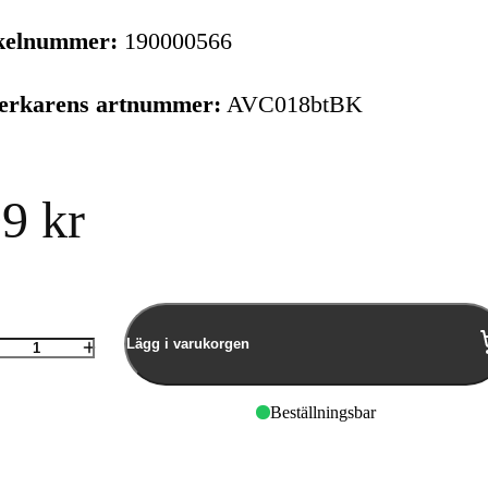
kelnummer:
190000566
verkarens artnummer:
AVC018btBK
9 kr
Lägg i varukorgen
Antal
Beställningsbar