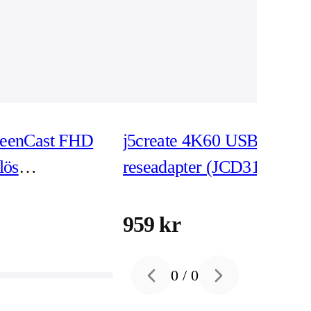
creenCast FHD
j5create 4K60 USB-C
lös
reseadapter (JCD3191)
ender (JVAW61)
959 kr
0
/
0
Previous slide
Next slide