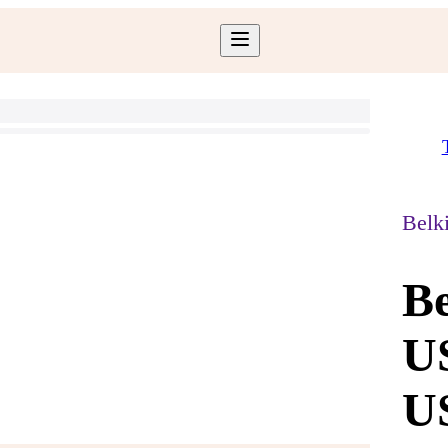
Belk
Be
US
U