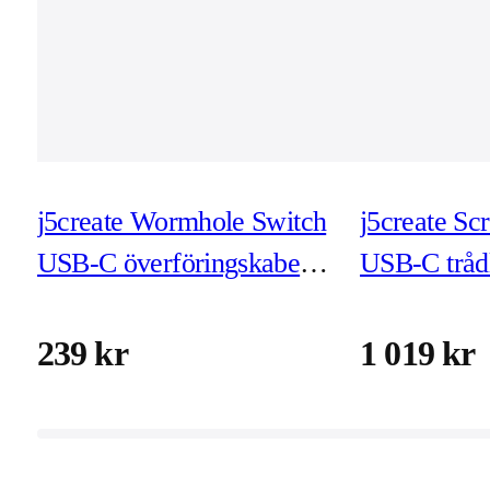
j5create Wormhole Switch
j5create S
USB-C överföringskabel
USB-C tråd
(JUC400)
displayext
239 kr
1 019 kr