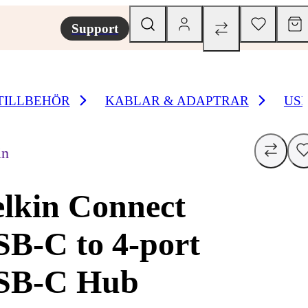
Support
TILLBEHÖR
KABLAR & ADAPTRAR
USB
in
lkin Connect
B-C to 4-port
SB-C Hub