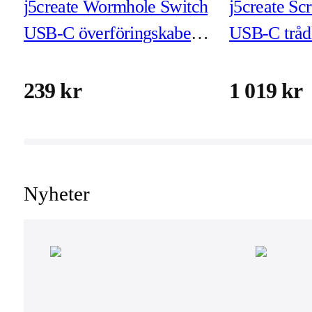
j5create Wormhole Switch
j5create S
USB-C överföringskabel
USB-C tråd
(JUC400)
displayext
239 kr
1 019 kr
Nyheter