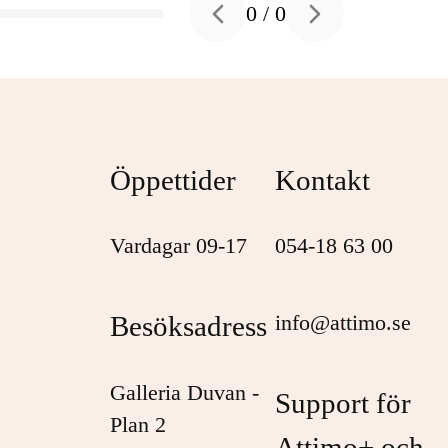
0
/
0
Previous slide
Next slide
Öppettider
Kontakt
Vardagar 09-17
054-18 63 00
Besöksadress
info@attimo.se
Galleria Duvan -
Support för
Plan 2
Attimo+ och