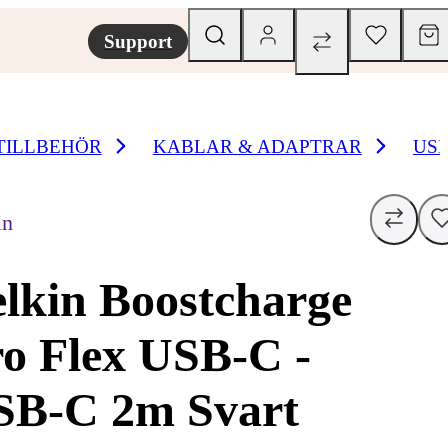
Support
TILLBEHÖR
KABLAR & ADAPTRAR
USB
in
lkin Boostcharge
o Flex USB-C -
SB-C 2m Svart