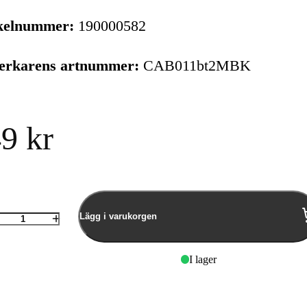
kelnummer:
190000582
verkarens artnummer:
CAB011bt2MBK
9 kr
Lägg i varukorgen
Antal
I lager