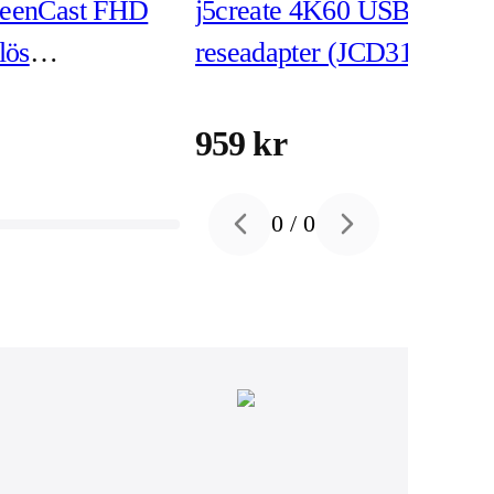
creenCast FHD
j5create 4K60 USB-C
lös
reseadapter (JCD3191)
ender (JVAW61)
959 kr
0
/
0
Previous slide
Next slide