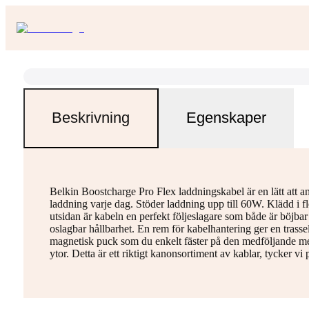
Beskrivning
Egenskaper
Belkin Boostcharge Pro Flex laddningskabel är en lätt att an
laddning varje dag. Stöder laddning upp till 60W. Klädd i fl
utsidan är kabeln en perfekt följeslagare som både är böjbar
oslagbar hållbarhet. En rem för kabelhantering ger en tras
magnetisk puck som du enkelt fäster på den medföljande meta
ytor. Detta är ett riktigt kanonsortiment av kablar, tycker v