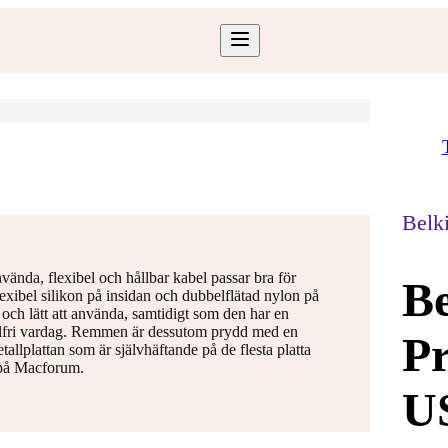
Belk
vända, flexibel och hållbar kabel passar bra för
Be
exibel silikon på insidan och dubbelflätad nylon på
 och lätt att använda, samtidigt som den har en
selfri vardag. Remmen är dessutom prydd med en
Pr
llplattan som är självhäftande på de flesta platta
i på Macforum.
U