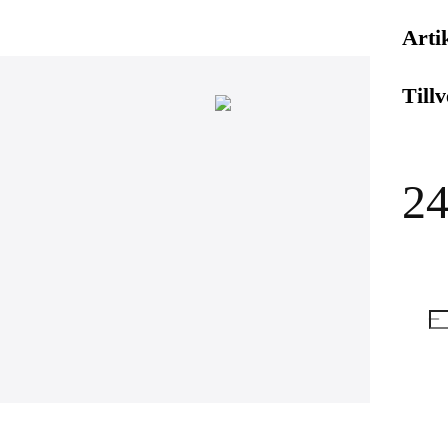
Arti
Till
24