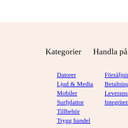
Kategorier
Handla på
Datorer
Försäljni
Ljud & Media
Betalnin
Mobiler
Leverans
Surfplattor
Integrite
Tillbehör
Trygg handel