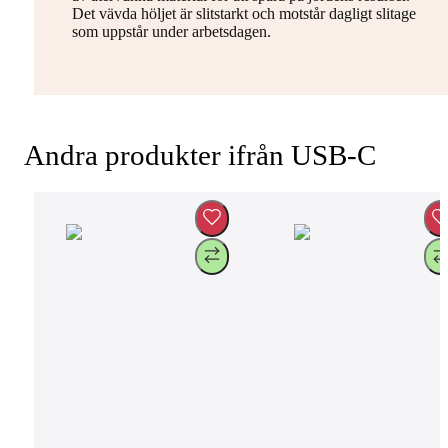
Det vävda höljet är slitstarkt och motstår dagligt slitage
som uppstår under arbetsdagen.
Andra produkter ifrån USB-C