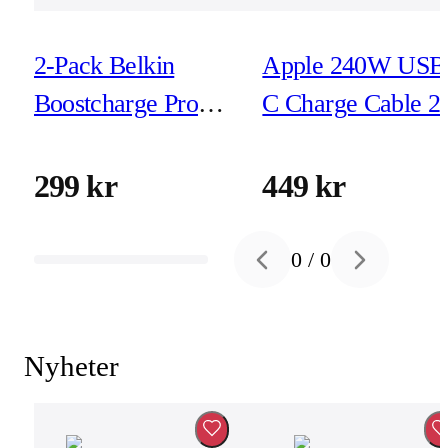
2-Pack Belkin
Apple 240W USB
Boostcharge Pro
C Charge Cable 2
Flex USB-C - USB-
C 1m Svart/Vit
299 kr
449 kr
0
/
0
Previous slide
Next slide
Nyheter