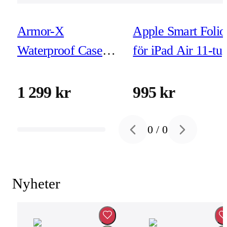
Armor-X
Apple Smart Folio
Waterproof Case
för iPad Air 11-tu
for iPad Air 11-tum
(M3/M2/4e/5e Ge
(M2)
denim
1 299 kr
995 kr
0
/
0
Previous slide
Next slide
Nyheter