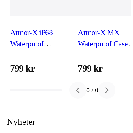
Armor-X iP68
Armor-X MX
Waterproof
Waterproof Case
Magnetic Case for
for iPhone 16e
iPhone 16e
799 kr
799 kr
0
/
0
Previous slide
Next slide
Nyheter