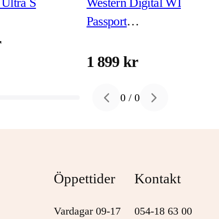
Ultra S
Western Digital WD My
Passport
WDBPKJ0040BBK -
r
hårddisk 4 TB USB 3.2
1 899 kr
Gen 1
0
/
0
Previous slide
Next slide
Öppettider
Kontakt
Vardagar 09-17
054-18 63 00