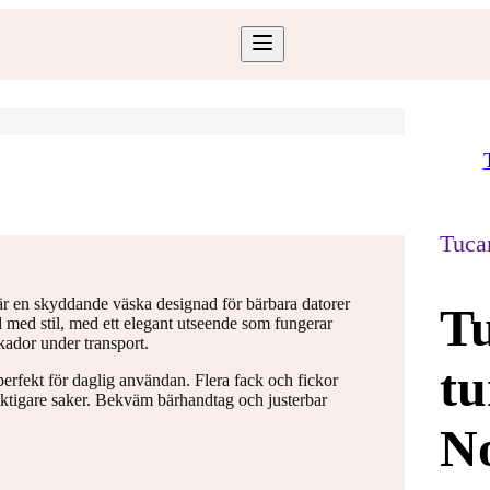
Tuca
 en skyddande väska designad för bärbara datorer
Tu
 med stil, med ett elegant utseende som fungerar
kador under transport.
t
rfekt för daglig användan. Flera fack och fickor
iktigare saker. Bekväm bärhandtag och justerbar
N