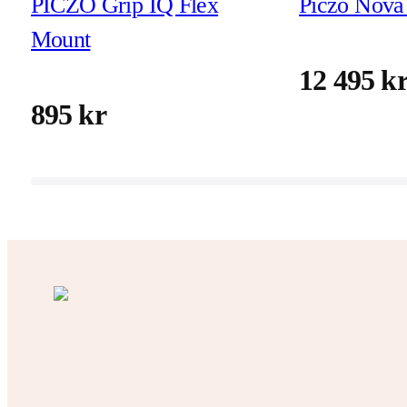
PICZO Grip IQ Flex
Piczo Nova 
Mount
12 495 k
895 kr