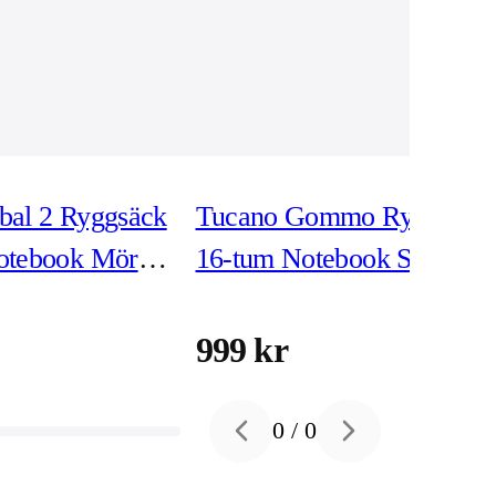
bal 2 Ryggsäck
Tucano Gommo Ryggsäck
otebook Mörk
16-tum Notebook Svart
999 kr
0
/
0
Previous slide
Next slide