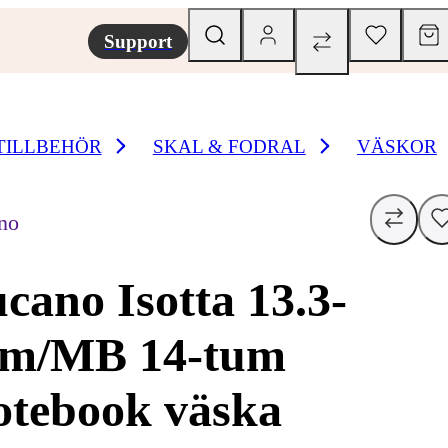
Support
TILLBEHÖR
SKAL & FODRAL
VÄSKOR
no
cano Isotta 13.3-
um/MB 14-tum
otebook väska