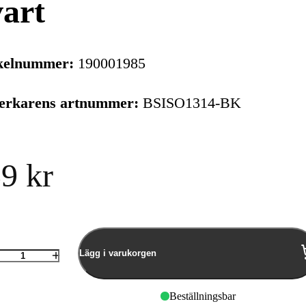
art
kelnummer:
190001985
verkarens artnummer:
BSISO1314-BK
9 kr
Lägg i varukorgen
Antal
Beställningsbar