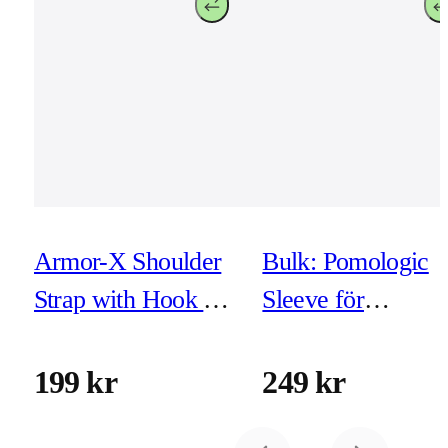
Armor-X Shoulder
Bulk: Pomologic
Strap with Hook for
Sleeve för
iPad
MacBook Pro 16-
tum - Black
199 kr
249 kr