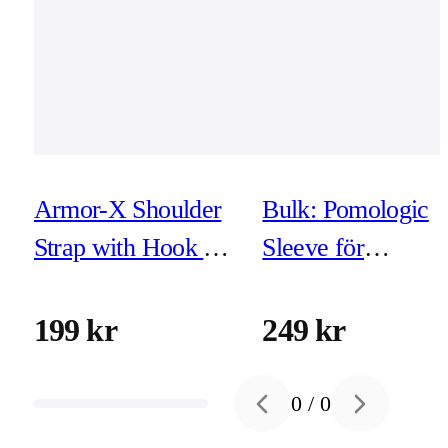
Armor-X Shoulder
Bulk: Pomologic
Strap with Hook for
Sleeve för
iPad
MacBook Pro 16-
tum - Black
199 kr
249 kr
0
/
0
Previous slide
Next slide