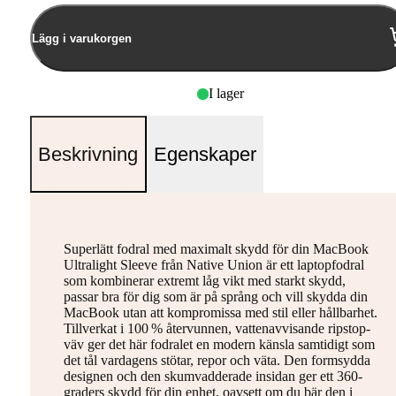
Lägg i varukorgen
I lager
Beskrivning
Egenskaper
Superlätt fodral med maximalt skydd för din MacBook
Ultralight Sleeve från Native Union är ett laptopfodral
som kombinerar extremt låg vikt med starkt skydd,
passar bra för dig som är på språng och vill skydda din
MacBook utan att kompromissa med stil eller hållbarhet.
Tillverkat i 100 % återvunnen, vattenavvisande ripstop-
väv ger det här fodralet en modern känsla samtidigt som
det tål vardagens stötar, repor och väta. Den formsydda
designen och den skumvadderade insidan ger ett 360-
graders skydd för din enhet, oavsett om du bär den i