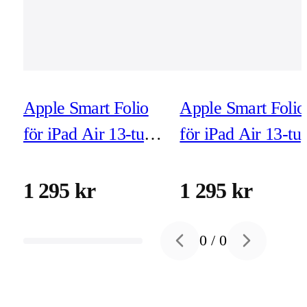
Apple Smart Folio
Apple Smart Folio
för iPad Air 13-tum
för iPad Air 13-tu
(M3/M2) denim
(M3/M2) grafitgrå
1 295 kr
1 295 kr
0
/
0
Previous slide
Next slide