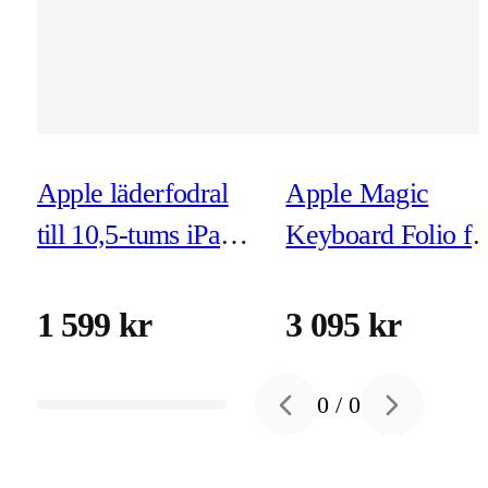
Apple läderfodral
Apple Magic
till 10,5-tums iPad
Keyboard Folio fö
Pro - (Product)Red
iPad (A16/10e Ge
1 599 kr
3 095 kr
0
/
0
Previous slide
Next slide