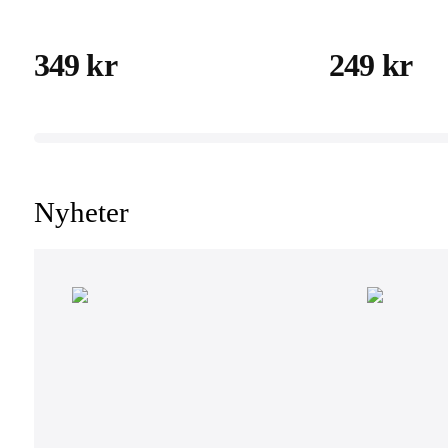
(2019/2020/2021),
iPads med st
veganläder,
349 kr
249 kr
magnetlåsning,
stödfunktion
Nyheter