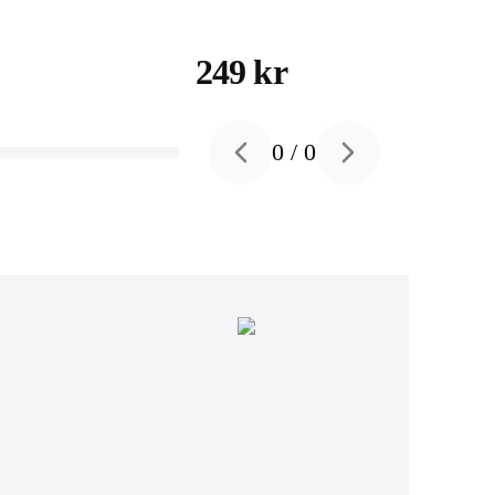
ativ - Blå
iPads med stativ - Blå
249 kr
0
/
0
Previous slide
Next slide