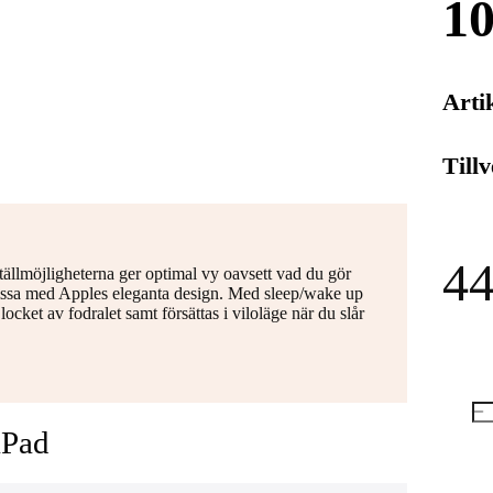
10
Arti
Till
44
llmöjligheterna ger optimal vy oavsett vad du gör
missa med Apples eleganta design. Med sleep/wake up
ket av fodralet samt försättas i viloläge när du slår
iPad