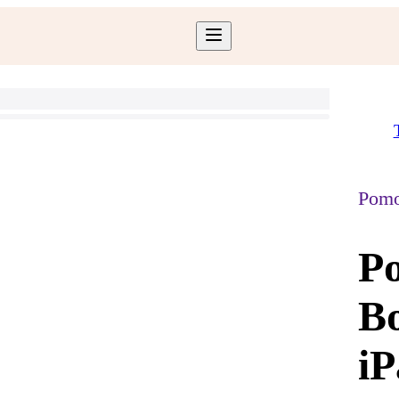
Pomo
Po
Bo
iP