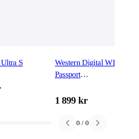
Ultra S
Western Digital WD My
Passport
WDBPKJ0040BBK -
r
hårddisk 4 TB USB 3.2
1 899 kr
Gen 1
0
/
0
Previous slide
Next slide