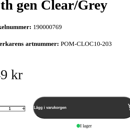
th gen Clear/Grey
kelnummer:
190000769
verkarens artnummer:
POM-CLOC10-203
9 kr
Lägg i varukorgen
Antal
I lager