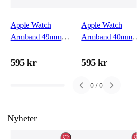
Apple Watch
Apple Watch
Armband 49mm
Armband 40mm
Ankarblå Havsband
Blekrosa Sportban
Extension - Finish i
- M/L
595 kr
595 kr
naturligt titan
0
/
0
Previous slide
Next slide
Nyheter