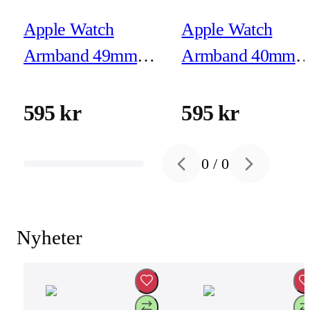
Apple Watch
Apple Watch
Armband 49mm
Armband 40mm
Ankarblå Havsband
Blekrosa Sportban
Extension - Finish i
- M/L
595 kr
595 kr
naturligt titan
0
/
0
Previous slide
Next slide
Nyheter