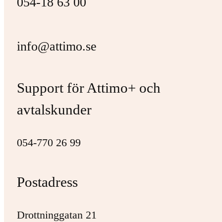
054-18 63 00
info@attimo.se
Support för Attimo+ och
avtalskunder
054-770 26 99
Postadress
Drottninggatan 21