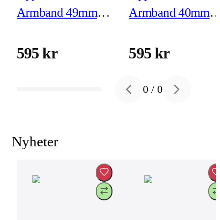
Armband 49mm
Armband 40mm
Ankarblå Havsband
Blekrosa Sportban
Extension - Finish i
- M/L
595 kr
595 kr
naturligt titan
0
/
0
Previous slide
Next slide
Nyheter