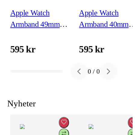
Apple Watch
Apple Watch
Armband 49mm
Armband 40mm
Ankarblå Havsband
Blekrosa Sportban
Extension - Finish i
- M/L
595 kr
595 kr
naturligt titan
0
/
0
Previous slide
Next slide
Nyheter