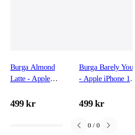
Burga Almond
Burga Barely You
Latte - Apple
- Apple iPhone 17
iPhone 17 Pro
Pro Tough MagSa
Tough MagSafe
Skyddsskal
499 kr
499 kr
Skyddsskal
0
/
0
Previous slide
Next slide