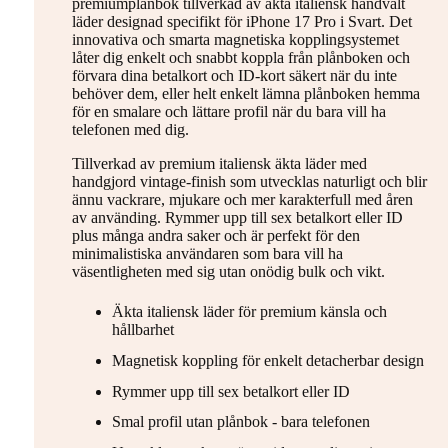
premiumplånbok tillverkad av äkta italiensk handvalt
läder designad specifikt för iPhone 17 Pro i Svart. Det
innovativa och smarta magnetiska kopplingsystemet
låter dig enkelt och snabbt koppla från plånboken och
förvara dina betalkort och ID-kort säkert när du inte
behöver dem, eller helt enkelt lämna plånboken hemma
för en smalare och lättare profil när du bara vill ha
telefonen med dig.
Tillverkad av premium italiensk äkta läder med
handgjord vintage-finish som utvecklas naturligt och blir
ännu vackrare, mjukare och mer karakterfull med åren
av använding. Rymmer upp till sex betalkort eller ID
plus många andra saker och är perfekt för den
minimalistiska användaren som bara vill ha
väsentligheten med sig utan onödig bulk och vikt.
Äkta italiensk läder för premium känsla och
hållbarhet
Magnetisk koppling för enkelt detacherbar design
Rymmer upp till sex betalkort eller ID
Smal profil utan plånbok - bara telefonen