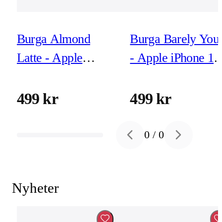
Burga Almond
Burga Barely You
Latte - Apple
- Apple iPhone 17
iPhone 17 Pro
Pro Tough MagSa
Tough MagSafe
Skyddsskal
499 kr
499 kr
Skyddsskal
0
/
0
Previous slide
Next slide
Nyheter