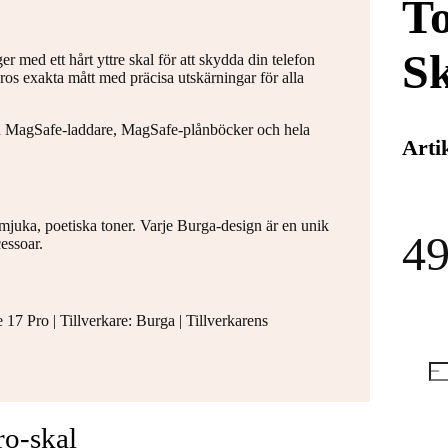
T
S
 med ett hårt yttre skal för att skydda din telefon
Pros exakta mått med präcisa utskärningar för alla
d MagSafe-laddare, MagSafe-plånböcker och hela
Arti
 mjuka, poetiska toner. Varje Burga-design är en unik
49
essoar.
 Pro | Tillverkare: Burga | Tillverkarens
ro-skal