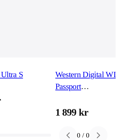
Ultra S
Western Digital WD My
Passport
WDBPKJ0040BBK -
r
hårddisk 4 TB USB 3.2
1 899 kr
Gen 1
0
/
0
Previous slide
Next slide