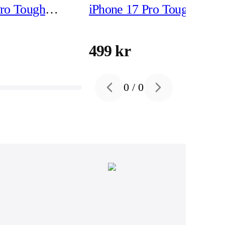
Pro Tough
iPhone 17 Pro Tough
yddsskal
MagSafe Skyddsskal
499 kr
0
/
0
Previous slide
Next slide