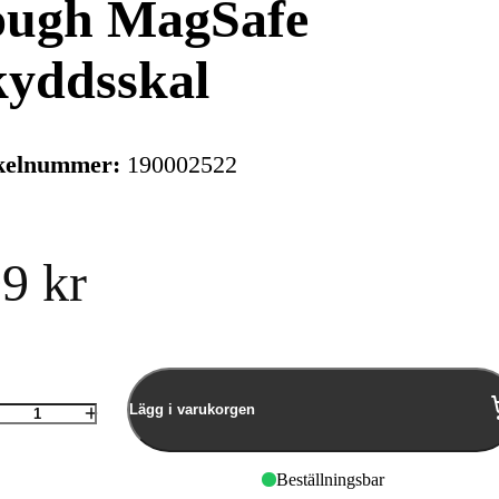
ough MagSafe
kyddsskal
kelnummer:
190002522
9 kr
Lägg i varukorgen
Antal
Beställningsbar