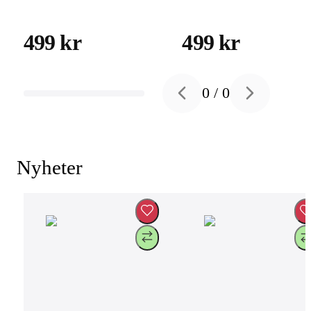
iPhone 17 Pro Max
Pro Max Tough
Tough MagSafe
MagSafe
499 kr
499 kr
Skyddsskal
Skyddsskal
0
/
0
Previous slide
Next slide
Nyheter