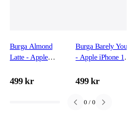
Burga Almond
Burga Barely You
Latte - Apple
- Apple iPhone 17
iPhone 17 Pro Max
Pro Max Tough
Tough MagSafe
MagSafe
499 kr
499 kr
Skyddsskal
Skyddsskal
0
/
0
Previous slide
Next slide