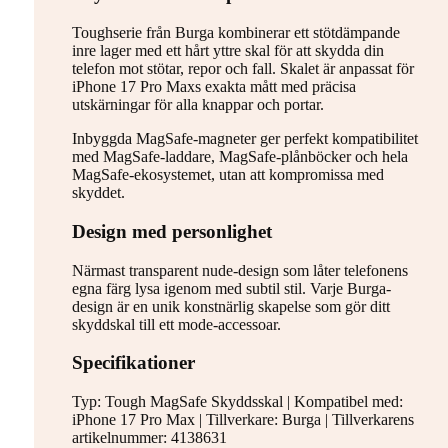
Toughserie från Burga kombinerar ett stötdämpande
inre lager med ett hårt yttre skal för att skydda din
telefon mot stötar, repor och fall. Skalet är anpassat för
iPhone 17 Pro Maxs exakta mått med präcisa
utskärningar för alla knappar och portar.
Inbyggda MagSafe-magneter ger perfekt kompatibilitet
med MagSafe-laddare, MagSafe-plånböcker och hela
MagSafe-ekosystemet, utan att kompromissa med
skyddet.
Design med personlighet
Närmast transparent nude-design som låter telefonens
egna färg lysa igenom med subtil stil. Varje Burga-
design är en unik konstnärlig skapelse som gör ditt
skyddskal till ett mode-accessoar.
Specifikationer
Typ: Tough MagSafe Skyddsskal | Kompatibel med:
iPhone 17 Pro Max | Tillverkare: Burga | Tillverkarens
artikelnummer: 4138631