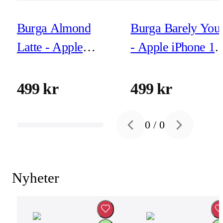
Burga Almond
Burga Barely You
Latte - Apple
- Apple iPhone 17
iPhone 17 Pro Max
Pro Max Tough
Tough MagSafe
MagSafe
499 kr
499 kr
Skyddsskal
Skyddsskal
0
/
0
Previous slide
Next slide
Nyheter