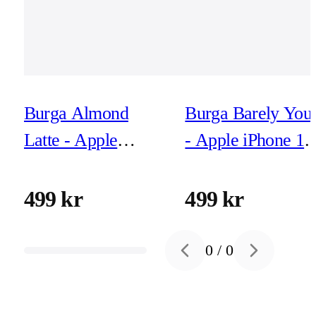
Burga Almond
Burga Barely You
Latte - Apple
- Apple iPhone 17
iPhone 17 Pro Max
Pro Max Tough
Tough MagSafe
MagSafe
499 kr
499 kr
Skyddsskal
Skyddsskal
0
/
0
Previous slide
Next slide