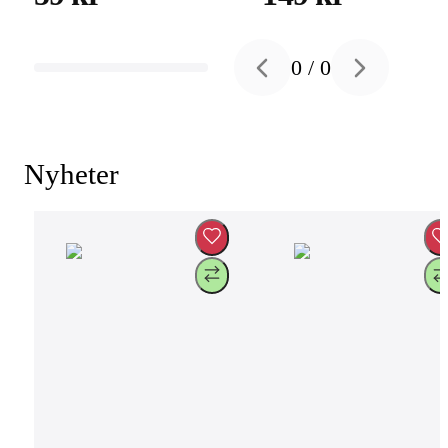
vid 120Hz, svart
0
/
0
Previous slide
Next slide
Nyheter