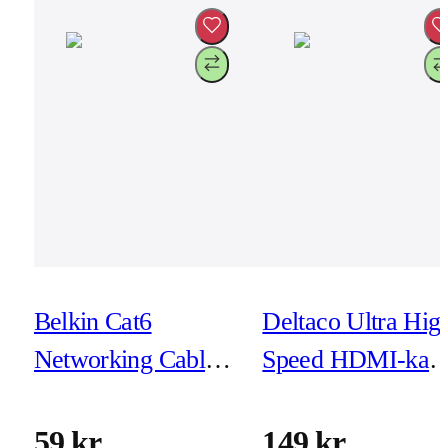
Belkin Cat6
Deltaco Ultra Hig
Networking Cable
Speed HDMI-kabe
1m Black
- 1m - eARC, Qms
8K vid 60Hz, 4K
59 kr
149 kr