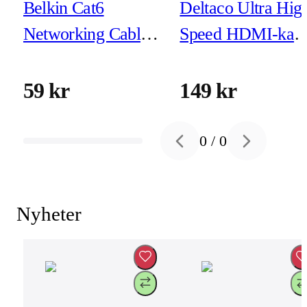
Belkin Cat6
Deltaco Ultra Hig
Networking Cable
Speed HDMI-kabe
1m Black
- 1m - eARC, Qms
8K vid 60Hz, 4K
59 kr
149 kr
vid 120Hz, svart
0
/
0
Previous slide
Next slide
Nyheter