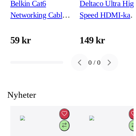
Belkin Cat6
Deltaco Ultra Hig
Networking Cable
Speed HDMI-kabe
1m Black
- 1m - eARC, Qms
8K vid 60Hz, 4K
59 kr
149 kr
vid 120Hz, svart
0
/
0
Previous slide
Next slide
Nyheter