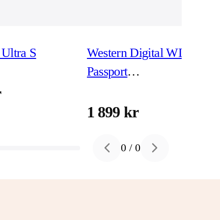
Ultra S
Western Digital WD My
Passport
WDBPKJ0040BBK -
r
hårddisk 4 TB USB 3.2
1 899 kr
Gen 1
0
/
0
Previous slide
Next slide