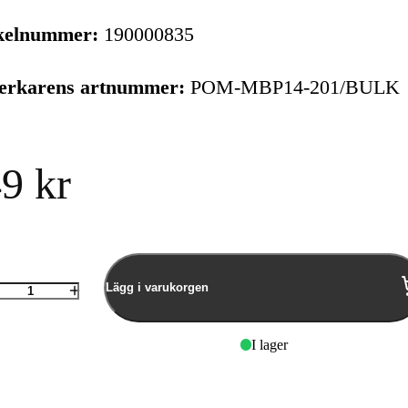
kelnummer:
190000835
verkarens artnummer:
POM-MBP14-201/BULK
9 kr
Lägg i varukorgen
Antal
I lager