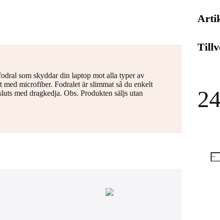
Arti
Till
fodral som skyddar din laptop mot alla typer av
drat med microfiber. Fodralet är slimmat så du enkelt
24
sluts med dragkedja. Obs. Produkten säljs utan