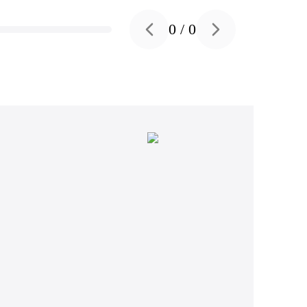
0
/
0
Previous slide
Next slide