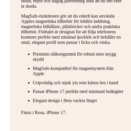
stötar, repor och daglig påfrestning utan att bli stel eller
ta skada.
MagSafe-funktionen gör att du enkelt kan använda
Apples magnetiska tillbehör för trådlös laddning,
magnetiska bilhållare, plånböcker och andra praktiska
tillbehör. Födralet är designat för att följa telefonens
konturer perfekt med minimal tjocklek och behåller en
smal, elegant profil som passar i ficka och väska.
Premium silikongummi för robust men snygg
skydd
MagSafe-kompatibel för magnetsystem från
Apple
Gripvänlig och mjuk yta som känns bra i hand
Passar iPhone 17 perfekt med minimad bulkighet
Elegant design i flera vackra färger
Finns i Rosa, iPhone 17.