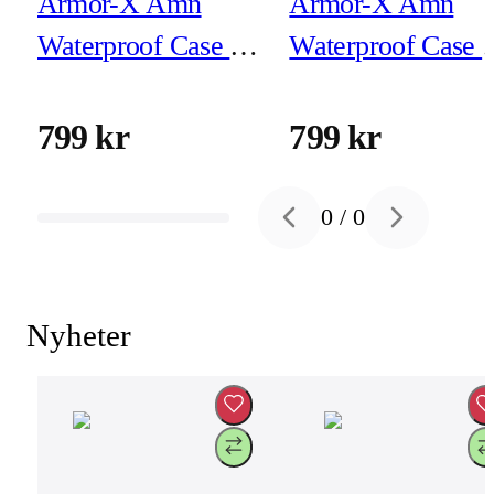
Armor-X Amn
Armor-X Amn
Waterproof Case &
Waterproof Case 
Magnetic Case for
Magnetic Case for
iPhone 17
iPhone 17 Pro
799 kr
799 kr
0
/
0
Previous slide
Next slide
Nyheter