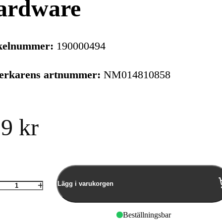
ardware
kelnummer:
190000494
verkarens artnummer:
NM014810858
9 kr
Lägg i varukorgen
Antal
Beställningsbar