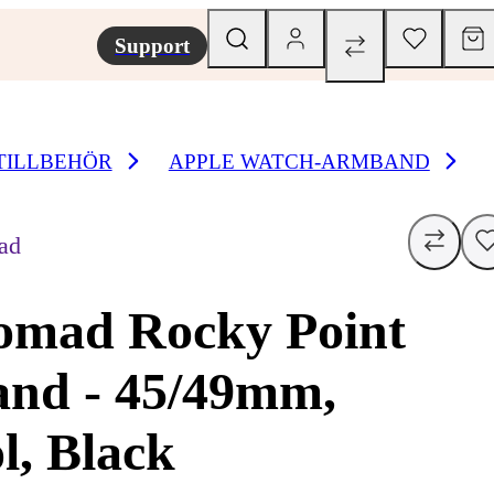
Support
TILLBEHÖR
APPLE WATCH-ARMBAND
ad
omad Rocky Point
and - 45/49mm,
l, Black