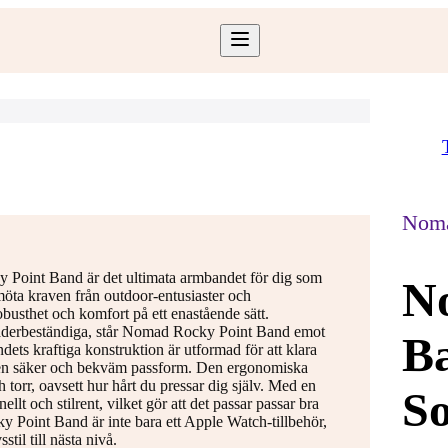
Nom
Point Band är det ultimata armbandet för dig som
N
tt möta kraven från outdoor-entusiaster och
busthet och komfort på ett enastående sätt.
h väderbeständiga, står Nomad Rocky Point Band emot
B
ndets kraftiga konstruktion är utformad för att klara
r en säker och bekväm passform. Den ergonomiska
 torr, oavsett hur hårt du pressar dig själv. Med en
So
lt och stilrent, vilket gör att det passar passar bra
ky Point Band är inte bara ett Apple Watch-tillbehör,
stil till nästa nivå.