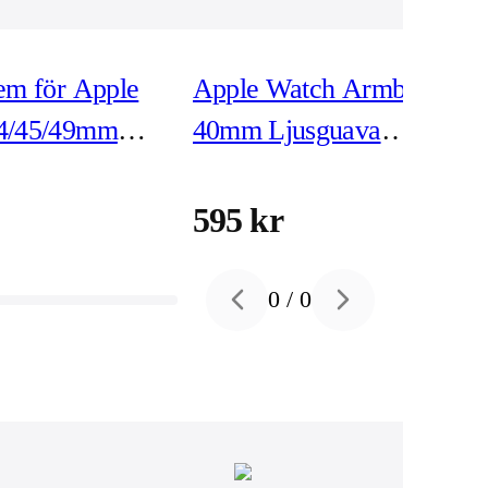
em för Apple
Apple Watch Armband
44/45/49mm
40mm Ljusguava
Sportband - M/L
595 kr
0
/
0
Previous slide
Next slide