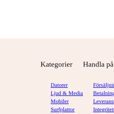
Svart
1 099 kr
1 299 kr
Kategorier
Handla på
Datorer
Försäljni
Ljud & Media
Betalnin
Mobiler
Leverans
Surfplattor
Integrite