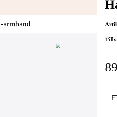
H
ch-armband
Arti
Till
89