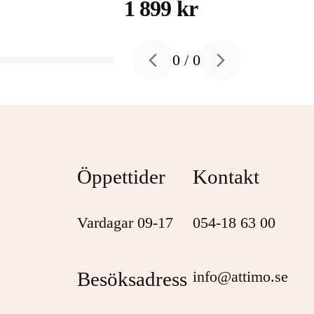
hårddisk 4 TB USB 3.2
1 899 kr
Gen 1
0
/
0
Previous slide
Next slide
Öppettider
Kontakt
Vardagar 09-17
054-18 63 00
Besöksadress
info@attimo.se