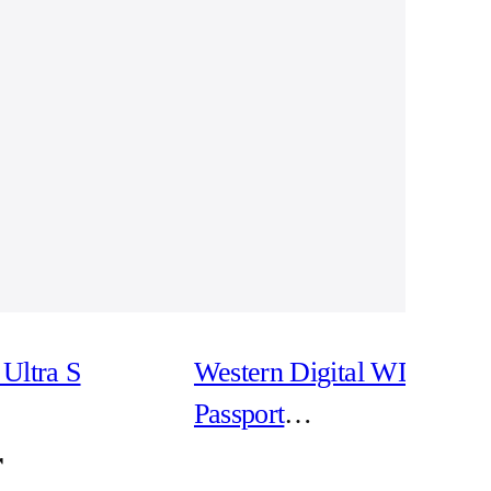
Ultra S
Western Digital WD My
Passport
WDBPKJ0040BBK -
r