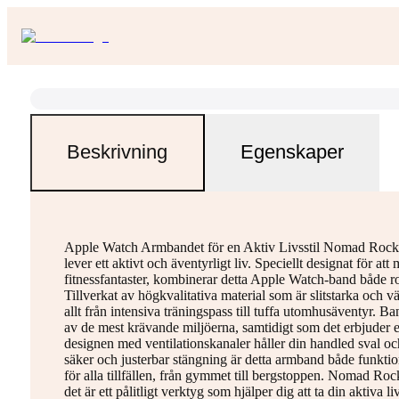
Beskrivning
Egenskaper
Apple Watch Armbandet för en Aktiv Livsstil Nomad Rocky 
lever ett aktivt och äventyrligt liv. Speciellt designat för a
fitnessfantaster, kombinerar detta Apple Watch-band både ro
Tillverkat av högkvalitativa material som är slitstarka oc
allt från intensiva träningspass till tuffa utomhusäventyr. Ba
av de mest krävande miljöerna, samtidigt som det erbjude
designen med ventilationskanaler håller din handled sval och
säker och justerbar stängning är detta armband både funktionel
för alla tillfällen, från gymmet till bergstoppen. Nomad Roc
det är ett pålitligt verktyg som hjälper dig att ta din aktiva livs